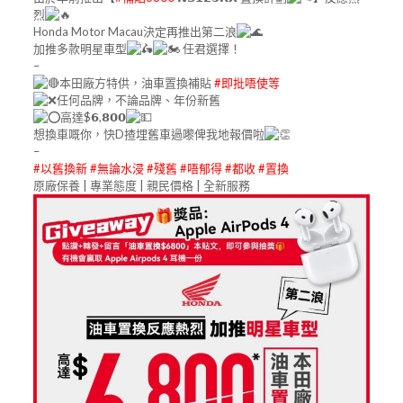
烈
Honda Motor Macau決定再推出第二浪
加推多款明星車型
任君選擇！
–
本田廠方特供，油車置換補貼
#即批唔使等
任何品牌，不論品牌、年份新舊
高達$𝟲,𝟴𝟬𝟬
想換車嘅你，快D揸埋舊車過嚟俾我地報價啦
–
#以舊換新
#無論水浸
#殘舊
#唔郁得
#都收
#置換
原廠保養 | 專業態度 | 親民價格 | 全新服務