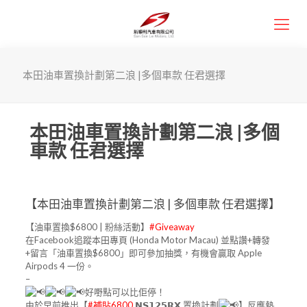
本田油車置換計劃第二浪 |多個車款 任君選擇
本田油車置換計劃第二浪 |多個
車款 任君選擇
【本田油車置換計劃第二浪 | 多個車款 任君選擇】
【油車置換$6800 | 粉絲活動】
#Giveaway
在Facebook追蹤本田專頁 (Honda Motor Macau) 並點讚+轉發
+留言「油車置換$6800」即可參加抽獎，有機會贏取 Apple
Airpods 4 一份。
–
好嘢點可以比佢停！
由於早前推出【
#補貼6800
𝗡𝗦𝟭𝟮𝟱𝗥𝗫 置換計劃
】反應熱