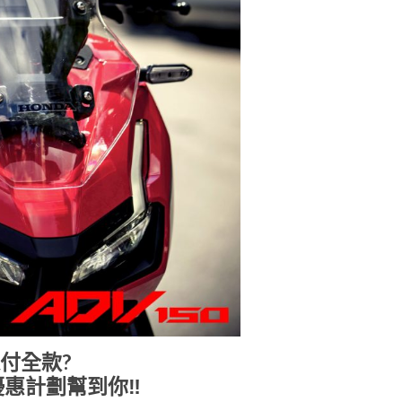
付全款?
期優惠計劃幫到你
‼️