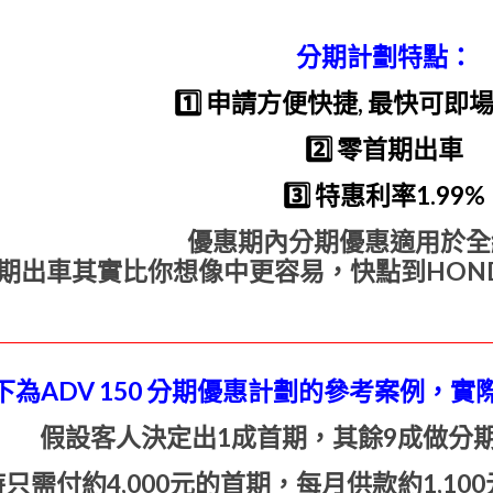
分期計劃特點：
1️⃣
申請方便快捷, 最快可即
2️⃣
零首期出車
3️⃣
特惠利率1.99%
優惠期內分期優惠適用於全
期出車其實比你想像中更容易，快點到HOND
下為ADV 150 分期優惠計劃的參考案例，
假設客人決定出1成首期，其餘9成做分期
只需付約4,000元的首期，每月供款約1,1