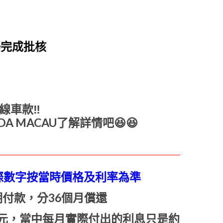
場完成批核
線車款
‼️
A MACAU了解詳情吧
😆
😆
實際數字按當時價格及利率為準
付款，分36個月償還
00元，當中每月實際付出的利息只是約