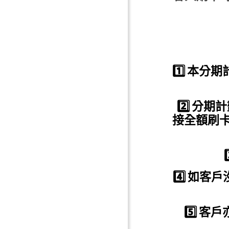
1️⃣
本分期計
2️⃣
分期計
接全額刷
3
4️⃣
如客戶
5️⃣
客戶